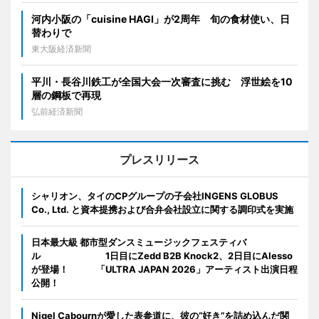
河内小阪の「cuisine HAGI」が2周年 旬の食材使い、日
替わりで
東大阪経済新聞
平川・長谷川鉄工が全国大会一次審査に挑む 浮世絵を10
層の鋼板で再現
弘前経済新聞
プレスリリース
シャリオン、タイのCPグループの子会社INGENS GLOBUS
Co., Ltd. と資本提携および合弁会社設立に関する調印式を実施
日本最大級 都市型ダンスミュージックフェスティバ
ル 1日目にZedd B2B Knock2、2日目にAlesso
が登場！ 「ULTRA JAPAN 2026」アーティスト出演日程
公開！
Nigel Cabournが愛した表参道に、彼の“好き”を詰め込んだ関