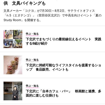
供 文具バイキングも
文具メーカー「コクヨ」が7月30日～8月2日、サテライトオフィス
「n.5（エヌテンゴ）」（世田谷区北沢2）で中高生向けイベント「夏の
Study Room」を開催する。
学ぶ・知る
下北沢でまちづくりの最前線伝えるイベント 実践
する9組が紹介
学ぶ・知る
下北沢に持続可能なライフスタイルを提案するショ
ップ 食品販売、イベントも
学ぶ・知る
下北沢に「台本カフェ・バー」 映画館と連携、多
面的に楽しむ仕掛けも