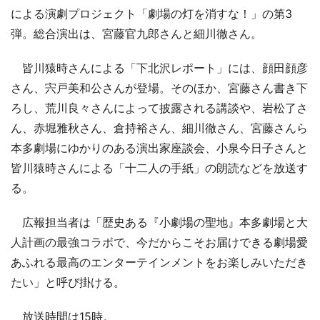
による演劇プロジェクト「劇場の灯を消すな！」の第3
弾。総合演出は、宮藤官九郎さんと細川徹さん。
皆川猿時さんによる「下北沢レポート」には、顔田顔彦
さん、宍戸美和公さんが登場。そのほか、宮藤さん書き下
ろし、荒川良々さんによって披露される講談や、岩松了さ
ん、赤堀雅秋さん、倉持裕さん、細川徹さん、宮藤さんら
本多劇場にゆかりのある演出家座談会、小泉今日子さんと
皆川猿時さんによる「十二人の手紙」の朗読などを放送す
る。
広報担当者は「歴史ある『小劇場の聖地』本多劇場と大
人計画の最強コラボで、今だからこそお届けできる劇場愛
あふれる最高のエンターテインメントをお楽しみいただき
たい」と呼び掛ける。
放送時間は15時。