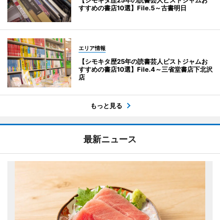
すすめの書店10選】File.5～古書明日
エリア情報
【シモキタ歴25年の読書芸人ピストジャムお
すすめの書店10選】File.4～三省堂書店下北沢
店
もっと見る
最新ニュース