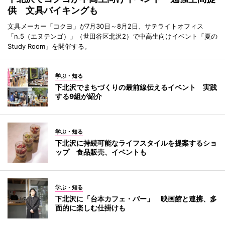
供 文具バイキングも
文具メーカー「コクヨ」が7月30日～8月2日、サテライトオフィス
「n.5（エヌテンゴ）」（世田谷区北沢2）で中高生向けイベント「夏の
Study Room」を開催する。
学ぶ・知る
下北沢でまちづくりの最前線伝えるイベント 実践
する9組が紹介
学ぶ・知る
下北沢に持続可能なライフスタイルを提案するショ
ップ 食品販売、イベントも
学ぶ・知る
下北沢に「台本カフェ・バー」 映画館と連携、多
面的に楽しむ仕掛けも