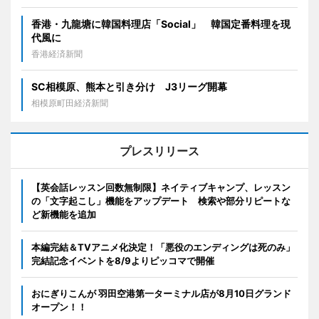
香港・九龍塘に韓国料理店「Social」 韓国定番料理を現
代風に
香港経済新聞
SC相模原、熊本と引き分け J3リーグ開幕
相模原町田経済新聞
プレスリリース
【英会話レッスン回数無制限】ネイティブキャンプ、レッスン
の「文字起こし」機能をアップデート 検索や部分リピートな
ど新機能を追加
本編完結＆TVアニメ化決定！「悪役のエンディングは死のみ」
完結記念イベントを8/9よりピッコマで開催
おにぎりこんが 羽田空港第一ターミナル店が8月10日グランド
オープン！！