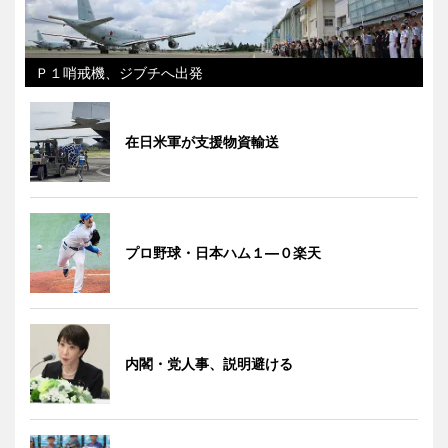
Ｐ１哨戒機、ジブチへ出発
在日米軍が支援物資輸送
プロ野球・日本ハム１―０楽天
内閣・党人事、説明避ける