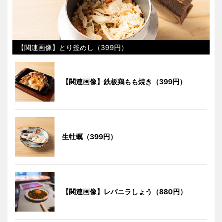
【関連画像】とり釜めし（399円）
【関連画像】鉄板鶏もも焼き（399円）
生牡蠣（399円）
【関連画像】レバニラしょう（880円）