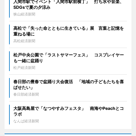
入間市駅でイベント「入間市駅前横丁」 打ち水や音楽、
SDGsで夏の夕涼み
狭山経済新聞
高松で「失った命とともに生きている」展 言葉と記憶を
重ねる場に
高松経済新聞
松戸中央公園で「ラストサマーフェス」 コスプレイヤー
も一緒に盆踊り
松戸経済新聞
春日部の豊春で盆踊り大会復活 「地域の子どもたちを喜
ばせたい」
春日部経済新聞
大阪高島屋で「なつやすみフェスタ」 南海やPeachとコ
ラボ
なんば経済新聞