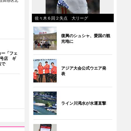
世田谷区北
佐々木６回２失点 大リーグ
復興のシュシャ、愛国の観
光地に
カー「フェ
2号店 ギ
装で
アジア大会公式ウエア発
表
ライン川渇水が水運直撃