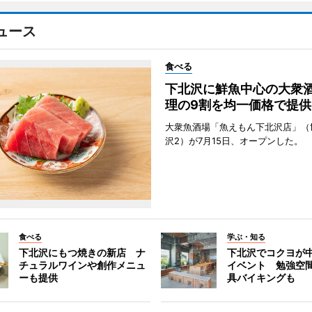
ュース
食べる
下北沢に鮮魚中心の大衆
理の9割を均一価格で提供
大衆魚酒場「魚えもん下北沢店」（
沢2）が7月15日、オープンした。
食べる
学ぶ・知る
下北沢にもつ焼きの新店 ナ
下北沢でコクヨが
チュラルワインや創作メニュ
イベント 勉強空
ーも提供
具バイキングも