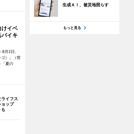
生成ＡＩ、被災地照らす
向けイベ
もっと見る
具バイキ
～8月2日、
ンゴ）」（世
ト「夏の
なライフス
ショップ
トも