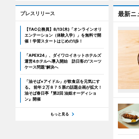
プレスリリース
最新ニ
【TAC公務員】8/13(木)「オンラインオリ
エンテーション（体験入学）」を無料で開
催！学習スタートはじめの1歩！
「APEX24」、ダイワロイネットホテルズ
運営4ホテルへ導入開始 訪日客の“スーツ
ケース問題”解決へ
「油そば×アイドル」が飲食店を元気にす
る。 前年２万８７５票の話題企画が拡大！
油そば春日亭『第2回 油姫オーディショ
ン』開催
もっと見る