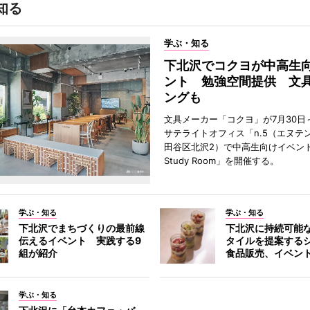
知る
学ぶ・知る
下北沢でコクヨが中高生
ント 勉強空間提供 文
ングも
文具メーカー「コクヨ」が7月30日
サテライトオフィス「n.5（エヌテ
田谷区北沢2）で中高生向けイベン
Study Room」を開催する。
学ぶ・知る
学ぶ・知る
下北沢でまちづくりの最前線
下北沢に持続可能
伝えるイベント 実践する9
タイルを提案する
組が紹介
食品販売、イベン
学ぶ・知る