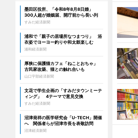
墨田区役所、「令和8年8月8日婚」
300人超が婚姻届、開庁前から長い列
すみだ経済新聞
浦和で「親子の居場所なつまつり」 浴
衣姿でヨーヨー釣りや和太鼓楽しむ
浦和経済新聞
厚狭に保護猫カフェ「ねことおちゃ」
古民家改築、猫との触れ合いも
山口宇部経済新聞
文花で学生企画の「すみだタウンミーテ
ィング」 4テーマで意見交換
すみだ経済新聞
沼津発祥の医学研究会「U-TECH」開催
へ 関係者らが沼津市長を表敬訪問
沼津経済新聞