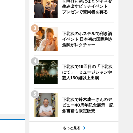
世田谷に新たなビジネスを
生み出すピッチイベント
プレゼンで賛同者を募る
下北沢のホステルで利き酒
イベント 日本初の国際利き
酒師がレクチャー
下北沢で16回目の「下北沢
にて」 ミュージシャンや
芸人150組以上出演
下北沢で鈴木成一さんのデ
ビュー40周年記念展示 記
念書籍も限定販売
もっと見る