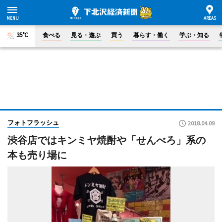
35°C
食べる
見る・遊ぶ
買う
暮らす・働く
学ぶ・知る
フォトフラッシュ
2018.04.09
渋谷店ではキンミヤ焼酎や「せんべろ」系の
本も売り場に