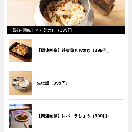
【関連画像】とり釜めし（399円）
【関連画像】鉄板鶏もも焼き（399円）
生牡蠣（399円）
【関連画像】レバニラしょう（880円）