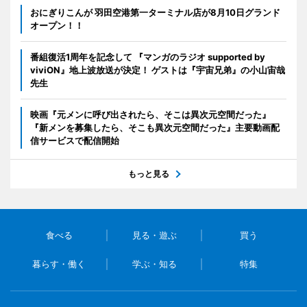
おにぎりこんが 羽田空港第一ターミナル店が8月10日グランド
オープン！！
番組復活1周年を記念して 『マンガのラジオ supported by
viviON』地上波放送が決定！ ゲストは『宇宙兄弟』の小山宙哉
先生
映画『元メンに呼び出されたら、そこは異次元空間だった』
『新メンを募集したら、そこも異次元空間だった』主要動画配
信サービスで配信開始
もっと見る
食べる
見る・遊ぶ
買う
暮らす・働く
学ぶ・知る
特集