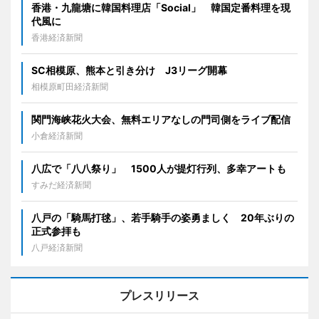
香港・九龍塘に韓国料理店「Social」 韓国定番料理を現
代風に
香港経済新聞
SC相模原、熊本と引き分け J3リーグ開幕
相模原町田経済新聞
関門海峡花火大会、無料エリアなしの門司側をライブ配信
小倉経済新聞
八広で「八八祭り」 1500人が提灯行列、多幸アートも
すみだ経済新聞
八戸の「騎馬打毬」、若手騎手の姿勇ましく 20年ぶりの
正式参拝も
八戸経済新聞
プレスリリース