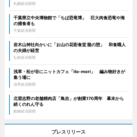
札幌経済新聞
千葉県立中央博物館で「ちば恐竜博」 巨大肉食恐竜や海
の捕食者も
千葉経済新聞
岩木山神社向かいに「お山の花彩食堂 龍の憩」 和食職人
の夫婦が経営
弘前経済新聞
浅草・松が谷にニットカフェ「ito-mori」 編み物好きが
集う場に
浅草経済新聞
北習志野の老舗精肉店「鳥吉」が創業170周年 幕末から
続くのれん守る
船橋経済新聞
プレスリリース