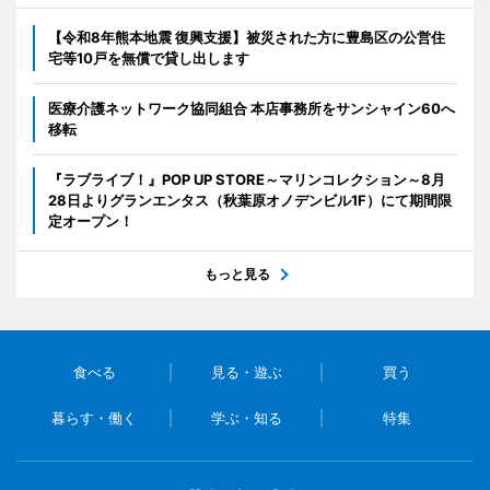
【令和8年熊本地震 復興支援】被災された方に豊島区の公営住
宅等10戸を無償で貸し出します
医療介護ネットワーク協同組合 本店事務所をサンシャイン60へ
移転
『ラブライブ！』POP UP STORE～マリンコレクション～8月
28日よりグランエンタス（秋葉原オノデンビル1F）にて期間限
定オープン！
もっと見る
食べる
見る・遊ぶ
買う
暮らす・働く
学ぶ・知る
特集