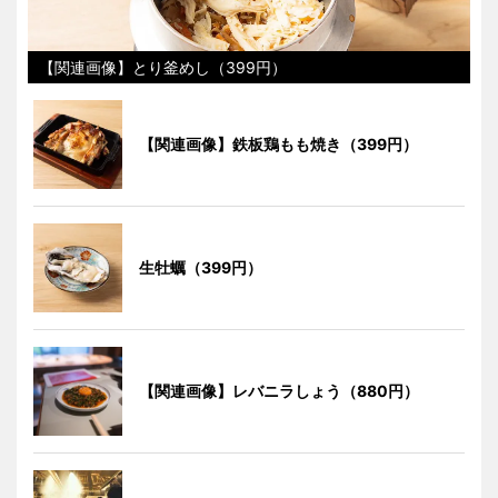
【関連画像】とり釜めし（399円）
【関連画像】鉄板鶏もも焼き（399円）
生牡蠣（399円）
【関連画像】レバニラしょう（880円）