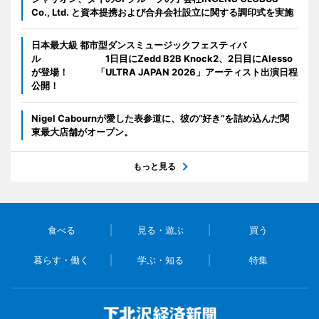
Co., Ltd. と資本提携および合弁会社設立に関する調印式を実施
日本最大級 都市型ダンスミュージックフェスティバ
ル 1日目にZedd B2B Knock2、2日目にAlesso
が登場！ 「ULTRA JAPAN 2026」アーティスト出演日程
公開！
Nigel Cabournが愛した表参道に、彼の“好き”を詰め込んだ関
東最大店舗がオープン。
もっと見る
食べる
見る・遊ぶ
買う
暮らす・働く
学ぶ・知る
特集