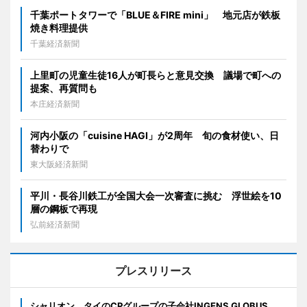
千葉ポートタワーで「BLUE＆FIRE mini」 地元店が鉄板
焼き料理提供
千葉経済新聞
上里町の児童生徒16人が町長らと意見交換 議場で町への
提案、再質問も
本庄経済新聞
河内小阪の「cuisine HAGI」が2周年 旬の食材使い、日
替わりで
東大阪経済新聞
平川・長谷川鉄工が全国大会一次審査に挑む 浮世絵を10
層の鋼板で再現
弘前経済新聞
プレスリリース
シャリオン、タイのCPグループの子会社INGENS GLOBUS