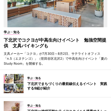
学ぶ・知る
下北沢でコクヨが中高生向けイベント 勉強空間提
供 文具バイキングも
文具メーカー「コクヨ」が7月30日～8月2日、サテライトオフィス
「n.5（エヌテンゴ）」（世田谷区北沢2）で中高生向けイベント「夏の
Study Room」を開催する。
学ぶ・知る
下北沢でまちづくりの最前線伝えるイベント 実践
する9組が紹介
学ぶ・知る