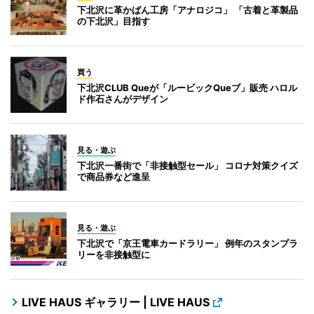
下北沢に革かばん工房「アナロジコ」 「古着と革製品
の下北沢」目指す
買う
下北沢CLUB Queが「ルービックQueブ」販売 ハロル
ド作石さんがデザイン
見る・遊ぶ
下北沢一番街で「非接触型セール」 コロナ対策クイズ
で商品券など進呈
見る・遊ぶ
下北沢で「京王電車カードラリー」 例年のスタンプラ
リーを非接触型に
LIVE HAUS ギャラリー | LIVE HAUS