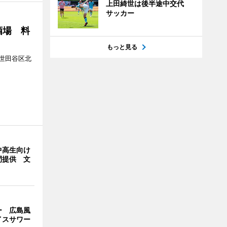
上田綺世は後半途中交代
サッカー
酒場 料
もっと見る
世田谷区北
中高生向け
間提供 文
ー 広島風
イスサワー