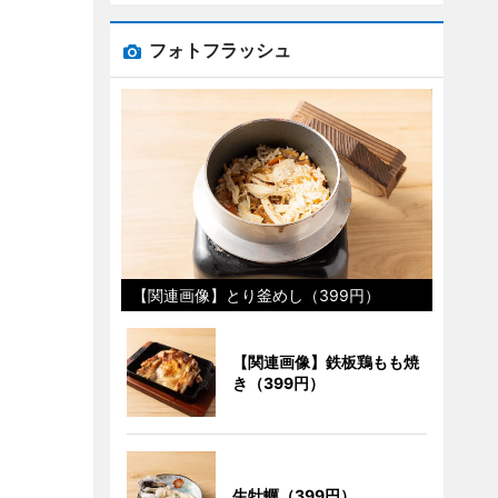
フォトフラッシュ
【関連画像】とり釜めし（399円）
【関連画像】鉄板鶏もも焼
き（399円）
生牡蠣（399円）