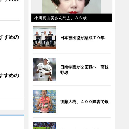
小川真由美さん死去、８６歳
すすめの
日本被団協が結成７０年
日南学園が２回戦へ 高校
野球
すすめの
後藤大樹、４００障害で銀