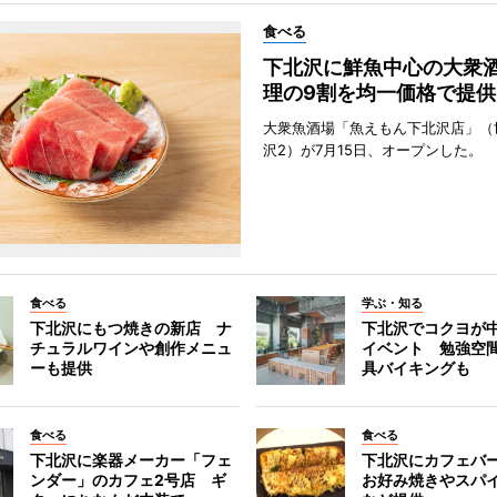
食べる
下北沢に鮮魚中心の大衆
理の9割を均一価格で提供
大衆魚酒場「魚えもん下北沢店」（
沢2）が7月15日、オープンした。
食べる
学ぶ・知る
下北沢にもつ焼きの新店 ナ
下北沢でコクヨが
チュラルワインや創作メニュ
イベント 勉強空
ーも提供
具バイキングも
食べる
食べる
下北沢に楽器メーカー「フェ
下北沢にカフェバ
ンダー」のカフェ2号店 ギ
お好み焼きやスパ