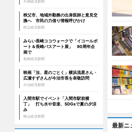
天神経済新聞
秩父市、地域外勤務の出身医師と意見交
換へ 市民の力借り情報呼びかけ
秩父経済新聞
みらい長崎ココウォークで「イコールボ
ート＆長崎バスアート展」 90周年企
画で
長崎経済新聞
映画「汝、星のごとく」横浜流星さん・
広瀬すずさんが今治市長を表敬訪問
今治経済新聞
入間市駅でイベント「入間市駅前横
丁」 打ち水や音楽、SDGsで夏の夕涼
み
狭山経済新聞
最新ニ