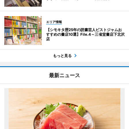
エリア情報
【シモキタ歴25年の読書芸人ピストジャムお
すすめの書店10選】File.4～三省堂書店下北沢
店
もっと見る
最新ニュース