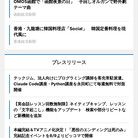
OMO5函館で「函館夜景の日」 手回しオルガンで野外劇
テーマ曲
函館経済新聞
香港・九龍塘に韓国料理店「Social」 韓国定番料理を現
代風に
香港経済新聞
プレスリリース
テックジム、法人向けにプログラミング講師を客先常駐派遣。
Claude Code講座・Python講座を永田町にて毎週無料で対面
開催
【英会話レッスン回数無制限】ネイティブキャンプ、レッスン
の「文字起こし」機能をアップデート 検索や部分リピートな
ど新機能を追加
本編完結＆TVアニメ化決定！「悪役のエンディングは死のみ」
完結記念イベントを8/9よりピッコマで開催