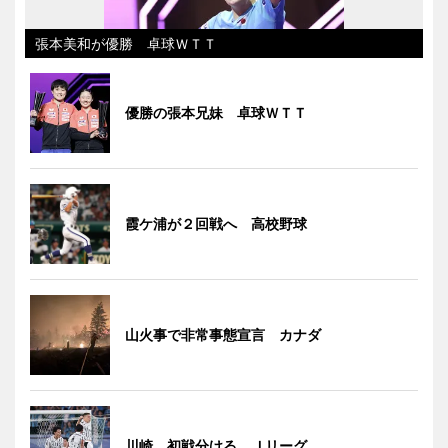
張本美和が優勝 卓球ＷＴＴ
優勝の張本兄妹 卓球ＷＴＴ
霞ケ浦が２回戦へ 高校野球
山火事で非常事態宣言 カナダ
川崎、初戦分ける Ｊリーグ